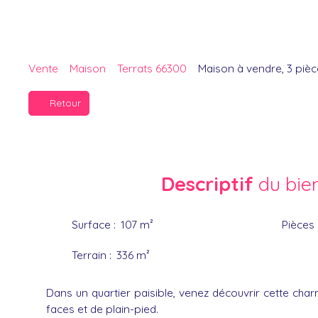
Vente
Maison
Terrats 66300
Maison à vendre, 3 pièc
Retour
Descriptif
du bie
Surface
:
107
m²
Pièces
Terrain
:
336
m²
Dans un quartier paisible, venez découvrir cette charm
faces et de plain-pied.