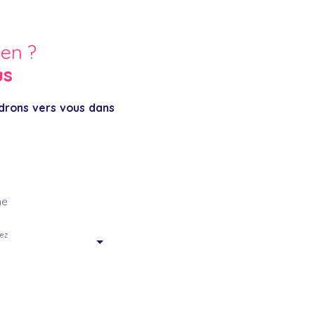
ien ?
us
ndrons vers vous dans
ne
tez