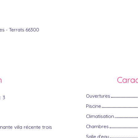
es - Terrats 66300
n
Carac
Ouvertures
:
3
Piscine
Climatisation
Chambres
ante villa récente trois
Salle d'eau