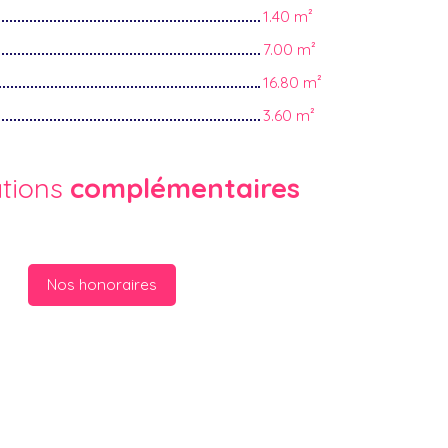
1.40 m²
7.00 m²
16.80 m²
3.60 m²
ations
complémentaires
Nos honoraires