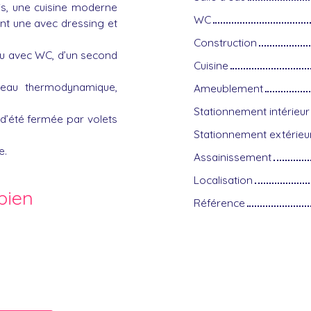
is, une cuisine moderne
WC
nt une avec dressing et
Construction
au avec WC, d’un second
Cuisine
-eau thermodynamique,
Ameublement
Stationnement intérieur
e d’été fermée par volets
Stationnement extérieu
e.
Assainissement
Localisation
bien
Référence