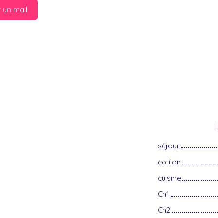
 un mail
séjour
couloir
cuisine
Ch1
Ch2