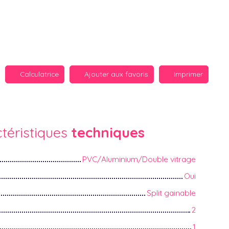
Calculatrice
Ajouter aux favoris
Imprimer
téristiques
techniques
PVC/Aluminium/Double vitrage
Oui
Split gainable
2
1