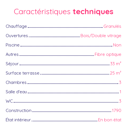
Caractéristiques
techniques
Chauffage
Granulés
Ouvertures
Bois/Double vitrage
Piscine
Non
Autres
Fibre optique
Séjour
33
m²
Surface terrasse
25
m²
Chambres
3
Salle d'eau
1
WC
3
Construction
1790
État intérieur
En bon état