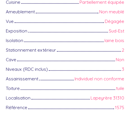
Cuisine
Partiellement équipée
Ameublement
Non meublé
Vue
Dégagée
Exposition
Sud-Est
Isolation
laine bois
Stationnement extérieur
2
Cave
Non
Niveaux (RDC inclus)
3
Assainissement
Individuel non conforme
Toiture
tuile
Localisation
Lapeyrère 31310
Référence
1575