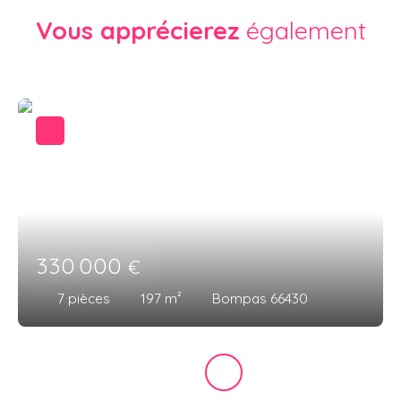
Vous apprécierez
également
330 000
€
7
pièces
197
m²
Bompas 66430