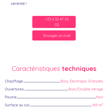
sérénité !
+33 6 32 47 92
02
Envoyer un mail
Caractéristiques
techniques
Chauffage
Bois, Electrique, Granulés
Ouvertures
Bois/Double vitrage
Piscine
Non
Surface au sol
169
m²