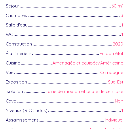
Séjour
60
m²
Chambres
3
Salle d'eau
1
WC
1
Construction
2020
État intérieur
En bon état
Cuisine
Aménagée et équipée/Américaine
Vue
Campagne
Exposition
Sud-Est
Isolation
Laine de mouton et ouate de cellulose
Cave
Non
Niveaux (RDC inclus)
1
Assainissement
Individuel