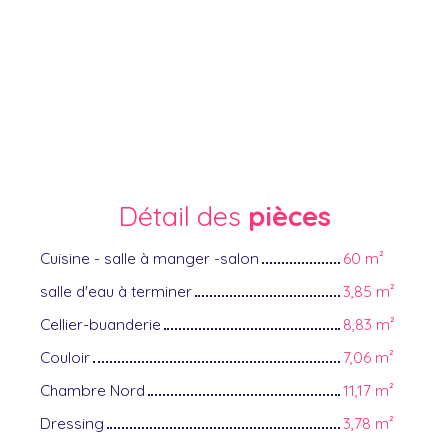
Détail des
pièces
Cuisine - salle à manger -salon
60 m²
salle d'eau à terminer
3,85 m²
Cellier-buanderie
8,83 m²
Couloir
7,06 m²
Chambre Nord
11,17 m²
Dressing
3,78 m²