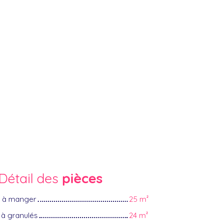
Détail des
pièces
le à manger
25 m²
 à granulés
24 m²