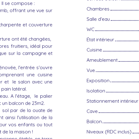
Il se compose :
Chambres
omb, offrant une vue sur
Salle d'eau
charpente et couverture
WC
rture ont été changées,
État intérieur
res fruitiers, idéal pour
Cuisine
ique sur la campagne et
Ameublement
novée, l'entrée s'ouvre
Vue
omprenant une cuisine
Exposition
r et le salon avec une
pain latéral.
Isolation
au. A l'étage, le palier
Stationnement intérieur
c un balcon de 23m2.
u sol par de la ouate de
Cave
insi l'utilisation de la
Balcon
pour vos enfants ou tout
 de la maison !
Niveaux (RDC inclus)
cienne étable, en terre