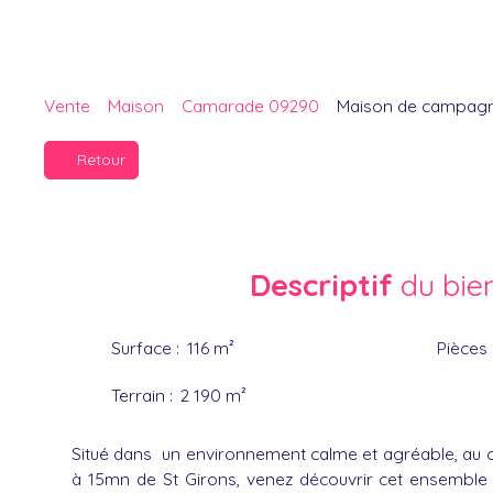
Vente
Maison
Camarade 09290
Maison de campagn
Retour
Descriptif
du bie
Surface
:
116
m²
Pièces
Terrain
:
2 190
m²
Situé dans un environnement calme et agréable, au c
à 15mn de St Girons, venez découvrir cet ensemble 