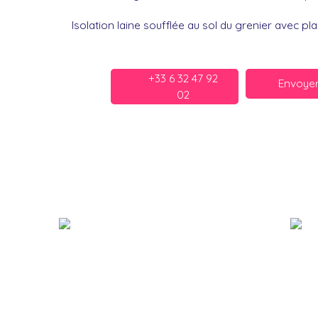
Isolation laine soufflée au sol du grenier avec p
+33 6 32 47 92
Envoyer
02