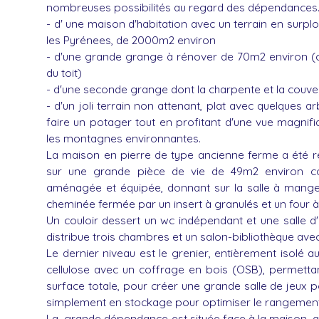
nombreuses possibilités au regard des dépendances. 
- d' une maison d'habitation avec un terrain en surpl
les Pyrénees, de 2000m2 environ
- d'une grande grange à rénover de 70m2 environ (
du toit)
- d'une seconde grange dont la charpente et la couve
- d'un joli terrain non attenant, plat avec quelques arb
faire un potager tout en profitant d'une vue magnif
les montagnes environnantes.
La maison en pierre de type ancienne ferme a été ré
sur une grande pièce de vie de 49m2 environ c
aménagée et équipée, donnant sur la salle à mange
cheminée fermée par un insert à granulés et un four à 
Un couloir dessert un wc indépendant et une salle d'e
distribue trois chambres et un salon-bibliothèque ave
Le dernier niveau est le grenier, entièrement isolé a
cellulose avec un coffrage en bois (OSB), permettant a
surface totale, pour créer une grande salle de jeux 
simplement en stockage pour optimiser le rangement
La grande dépendance est située face à la maison, an