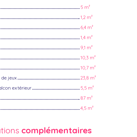
5 m²
1,2 m²
6,4 m²
1,4 m²
9,1 m²
10,3 m²
10,7 m²
 de jeux
23,8 m²
lcon extérieur
5,5 m²
87 m²
4,5 m²
ations
complémentaires