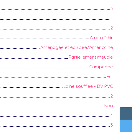
3
1
2
A rafraîchir
Aménagée et équipée/Américaine
Partiellement meublé
Campagne
Est
Laine soufflée - DV PVC
2
Non
1
3