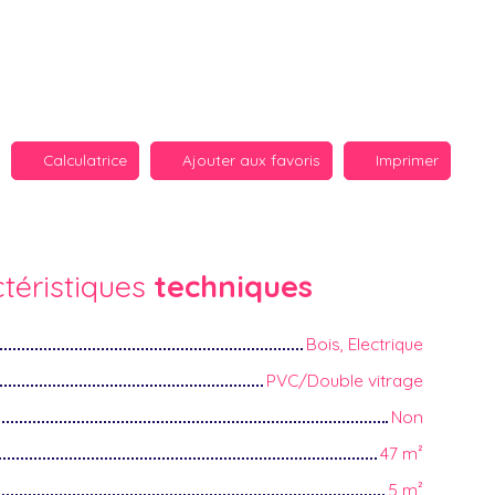
Calculatrice
Ajouter aux favoris
Imprimer
téristiques
techniques
Bois, Electrique
PVC/Double vitrage
Non
47
m²
5
m²