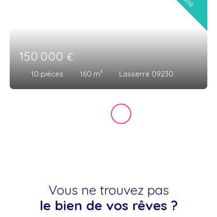
150 000
€
10
pièces
160
m²
Lasserre 09230
Vous ne trouvez pas
le bien de vos rêves ?