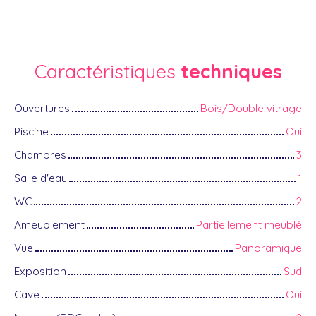
Caractéristiques
techniques
Ouvertures
Bois/Double vitrage
Piscine
Oui
Chambres
3
Salle d'eau
1
WC
2
Ameublement
Partiellement meublé
Vue
Panoramique
Exposition
Sud
Cave
Oui