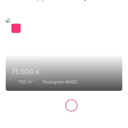
75 000
€
700
m²
Perpignan 66100