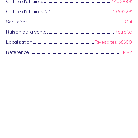
Chiffre d'affaires
140 298
€
Chiffre d'affaires N-1
136 922
€
Sanitaires
Oui
Raison de la vente
Retraite
Localisation
Rivesaltes 66600
Référence
1492